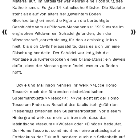
Material auf. Im Mittelalter war Venray eine Hochburg des
Katholizismus. Es gab 14 katholische Klöster. Die Skulptur
steht also auf von alters her geweihtem Boden.
Gleichzeitung erinnert die Figur an die berüchtigte
Geschichte vom >>Piltdown-Menschen<<: 1912 wurde im
«
»
englischen Piltdown ein Schädel gefunden, den die
Wissenschaft jahrzehntelang für das >>missing link<<
hielt, bis sich 1948 herausstellte, dass es sich um eine
Fälschung handelte. Der Schädel war lediglich die
Montage aus Kieferknocken eines Orang-Utans: ein Beweis
dafür, dass der Mensch gerne findet, was er zu finden
hofft.
Doyle und Mallinson nennen ihr Werk >>Ecce Homo
Tesco<< nach der führenden niederländischen
Supermarktkette >>Tesco<<: >>Vielleicht ist der Homo
Tesco am Ende das Resultat des fatalistisch geführten
Preiskriegs zwischen den Supermarktketten. Vor diesem
Hintergrund wirkt es mehr als ironisch, dass das
lateintische >tescum< >Wüste< oder >Einöde< bedeutet.
Der Homo Tesco ist somit nicht nur eine archäologische
Entdeckung der Zukunft, sondern auch ein Seitenheib auf