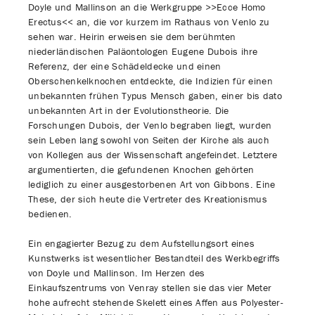
Doyle und Mallinson an die Werkgruppe >>Ecce Homo
Erectus<< an, die vor kurzem im Rathaus von Venlo zu
sehen war. Heirin erweisen sie dem berühmten
niederländischen Paläontologen Eugene Dubois ihre
Referenz, der eine Schädeldecke und einen
Oberschenkelknochen entdeckte, die Indizien für einen
unbekannten frühen Typus Mensch gaben, einer bis dato
unbekannten Art in der Evolutionstheorie. Die
Forschungen Dubois, der Venlo begraben liegt, wurden
sein Leben lang sowohl von Seiten der Kirche als auch
von Kollegen aus der Wissenschaft angefeindet. Letztere
argumentierten, die gefundenen Knochen gehörten
lediglich zu einer ausgestorbenen Art von Gibbons. Eine
These, der sich heute die Vertreter des Kreationismus
bedienen.
Ein engagierter Bezug zu dem Aufstellungsort eines
Kunstwerks ist wesentlicher Bestandteil des Werkbegriffs
von Doyle und Mallinson. Im Herzen des
Einkaufszentrums von Venray stellen sie das vier Meter
hohe aufrecht stehende Skelett eines Affen aus Polyester-